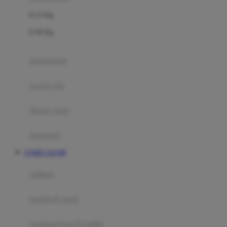
0-13 Kg
Felt So Sweet
0-36 Kg
Fisher Price
Flipper
gendongan
Friends Of Sally
travel cots
G
diaper bags
Gb
Geko
aksesoris
Graco
GAME GACOR
Gund
selimut
H
bantal & sprei
Habbie
Haenim
ranjang bayi & balita