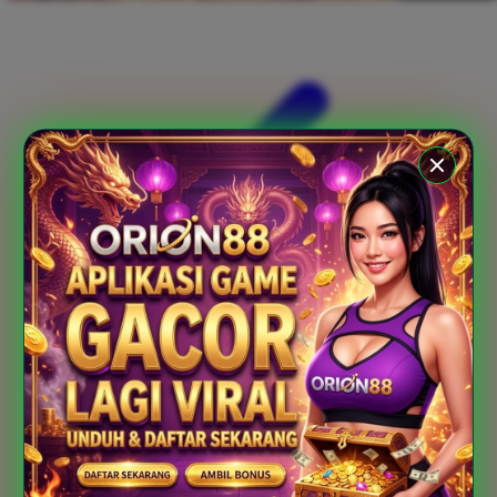
X
Xootz
Y
Yamatoya
Z
Zaxy
Zoggs
0-9
4Moms
59S